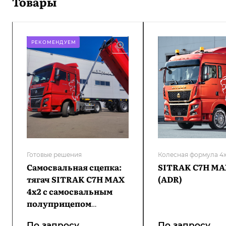
Товары
РЕКОМЕНДУЕМ
Готовые решения
Колесная формула 4
Самосвальная сцепка:
SITRAK C7H MA
тягач SITRAK C7H MAX
(ADR)
4х2 с самосвальным
полуприцепом
Grunwald
По зап
р
осу
По зап
р
осу