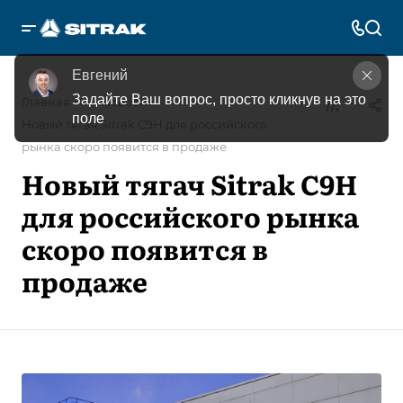
Евгений
Задайте Ваш вопрос, просто кликнув на это 
—
—
Главная
Новости
поле
Новый тягач Sitrak C9H для российского
рынка скоро появится в продаже
Новый тягач Sitrak C9H
для российского рынка
скоро появится в
продаже