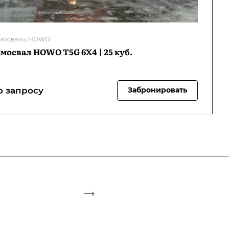
мосвалы HOWO
мосвал HOWO T5G 6Х4 | 25 куб.
о запросу
Забронировать