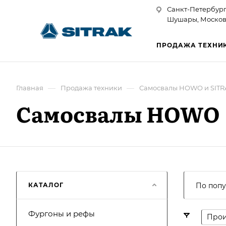
Санкт-Петербург
Шушары, Московск
ПРОДАЖА ТЕХНИ
—
—
Главная
Продажа техники
Самосвалы HOWO и SITR
Самосвалы HOWO
КАТАЛОГ
По попу
Фургоны и рефы
Прои