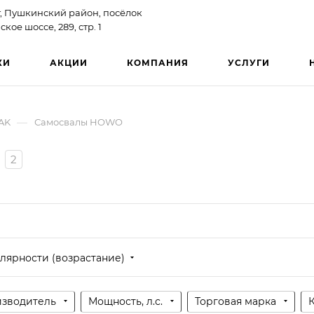
, Пушкинский район, посёлок
ое шоссе, 289, стр. 1
КИ
АКЦИИ
КОМПАНИЯ
УСЛУГИ
—
AK
Самосвалы HOWO
2
лярности (возрастание)
зводитель
Мощность, л.с.
Торговая марка