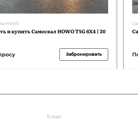
алы HOWO
Са
ть и купить Самосвал HOWO T5G 6Х4 | 20
Са
просу
П
Забронировать
ции