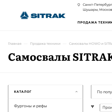
Санкт-Петербург
Шушары, Московск
ПРОДАЖА ТЕХНИ
—
—
Главная
Продажа техники
Самосвалы HOWO и SITR
Самосвалы SITRA
КАТАЛОГ
По попу
Фургоны и рефы
Прои