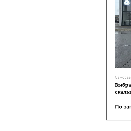
Самосва
Выбра
скальн
По за