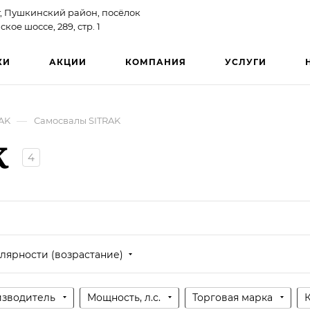
, Пушкинский район, посёлок
ое шоссе, 289, стр. 1
КИ
АКЦИИ
КОМПАНИЯ
УСЛУГИ
—
AK
Самосвалы SITRAK
K
4
лярности (возрастание)
зводитель
Мощность, л.с.
Торговая марка