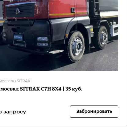
мосвалы SITRAK
мосвал SITRAK C7H 8Х4 | 35 куб.
о запросу
Забронировать