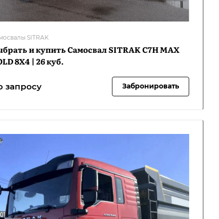
мосвалы SITRAK
ыбрать и купить Самосвал SITRAK C7H MAX
LD 8Х4 | 26 куб.
о запросу
Забронировать