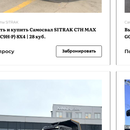
лы SITRAK
Са
ть и купить Самосвал SITRAK C7H MAX
В
C9H-P) 8Х4 | 28 куб.
GO
просу
П
Забронировать