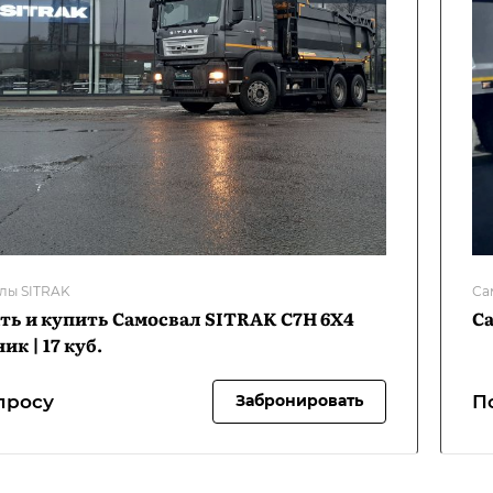
лы SITRAK
Са
ть и купить Самосвал SITRAK C7H 6Х4
Са
ик | 17 куб.
просу
П
Забронировать