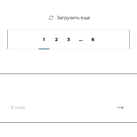
Загрузить еще
1
2
3
...
6
Подписывайтесь
на новости и акции
Компания