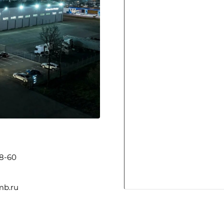
38-60
mb.ru