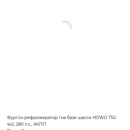
Фургон рефрижератор гна базе шасси HOWO T5G
4х2, 280 л.с., АКПП