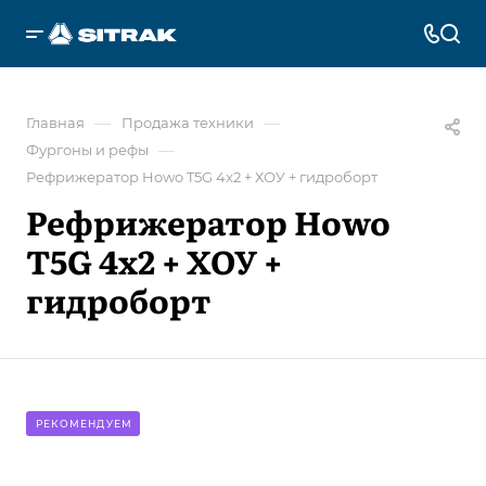
—
—
Главная
Продажа техники
—
Фургоны и рефы
Рефрижератор Howo T5G 4x2 + ХОУ + гидроборт
Рефрижератор Howo
T5G 4x2 + ХОУ +
гидроборт
РЕКОМЕНДУЕМ