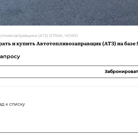
опливозаправщики (АТЗ) SITRAK, HOWO
ать и купить Автотопливозаправщик (АТЗ) на базе S
зап
р
осу
Забронироват
ад к списку