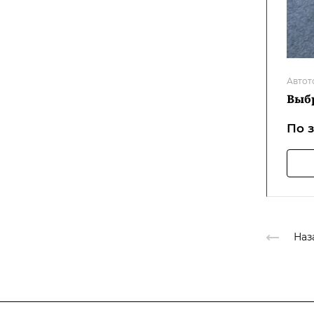
Автот
Выбр
По 
Наз