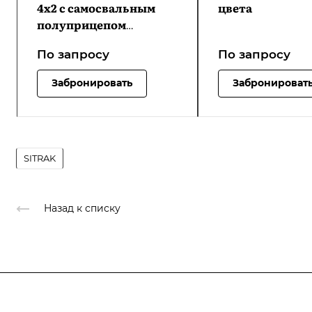
4х2 с самосвальным
цвета
полуприцепом
Grunwald
По зап
р
осу
По зап
р
осу
Забронировать
Забронироват
SITRAK
Назад к списку
Подписывайтесь