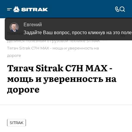
Евгений
Задайте Ваш вопрос, просто кликнув на это поле
—
—
Главная
Статьи
—
Делимся полезным о грузовой технике SITRAK
Тягач Sitrak C7H MAX - мощь и уверенность на
дороге
Тягач Sitrak C7H MAX -
мощь и уверенность на
дороге
SITRAK